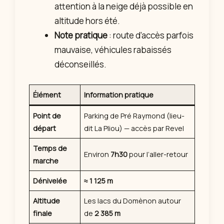
attention à la neige déjà possible en
altitude hors été.
Note pratique
: route d’accès parfois
mauvaise, véhicules rabaissés
déconseillés.
Élément
Information pratique
Point de
Parking de Pré Raymond (lieu-
départ
dit La Pliou) — accès par Revel
Temps de
Environ
7h30
pour l’aller-retour
marche
Dénivelée
≈ 1 125 m
Altitude
Les lacs du Domènon autour
finale
de
2 385 m