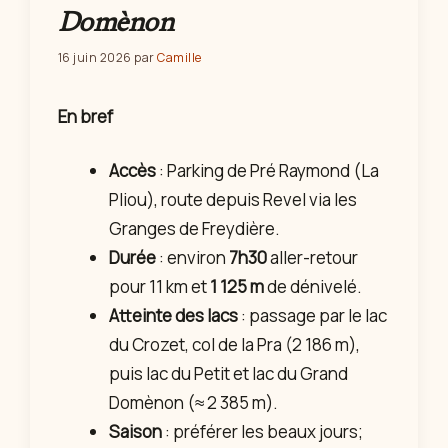
Domènon
16 juin 2026
par
Camille
En bref
Accès
: Parking de Pré Raymond (La
Pliou), route depuis Revel via les
Granges de Freydière.
Durée
: environ
7h30
aller-retour
pour 11 km et
1 125 m
de dénivelé.
Atteinte des lacs
: passage par le lac
du Crozet, col de la Pra (2 186 m),
puis lac du Petit et lac du Grand
Domènon (≈ 2 385 m).
Saison
: préférer les beaux jours;