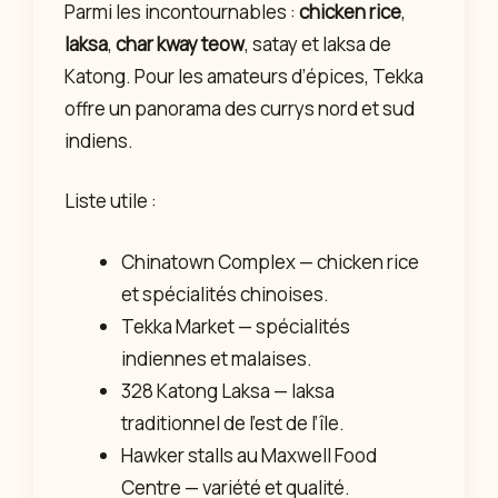
Parmi les incontournables :
chicken rice
,
laksa
,
char kway teow
, satay et laksa de
Katong. Pour les amateurs d’épices, Tekka
offre un panorama des currys nord et sud
indiens.
Liste utile :
Chinatown Complex — chicken rice
et spécialités chinoises.
Tekka Market — spécialités
indiennes et malaises.
328 Katong Laksa — laksa
traditionnel de l’est de l’île.
Hawker stalls au Maxwell Food
Centre — variété et qualité.