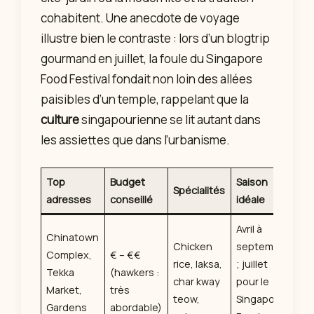
cohabitent. Une anecdote de voyage
illustre bien le contraste : lors d’un blogtrip
gourmand en juillet, la foule du Singapore
Food Festival fondait non loin des allées
paisibles d’un temple, rappelant que la
culture
singapourienne se lit autant dans
les assiettes que dans l’urbanisme.
Top
Budget
Saison
Spécialités
adresses
conseillé
idéale
Avril à
Chinatown
Chicken
septembre
Complex,
€ – €€
rice, laksa,
; juillet
Tekka
(hawkers :
char kway
pour le
Market,
très
teow,
Singapore
Gardens
abordable)