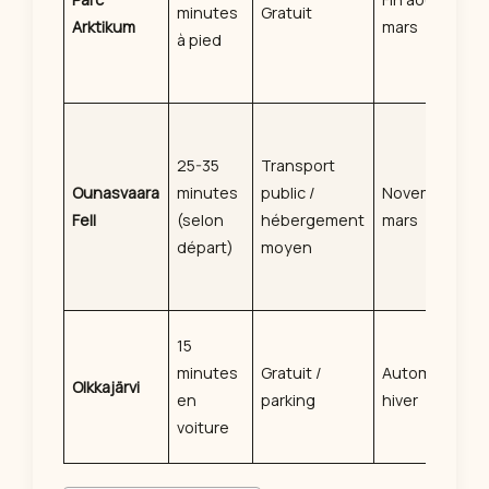
minutes
Gratuit
Arktikum
mars
à pied
25-35
Transport
Ounasvaara
minutes
public /
Novembre à
Fell
(selon
hébergement
mars
départ)
moyen
15
minutes
Gratuit /
Automne et
Olkkajärvi
en
parking
hiver
voiture