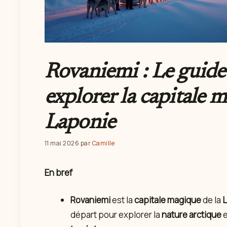
Rovaniemi : Le guide
explorer la capitale 
Laponie
11 mai 2026
par
Camille
En bref
Rovaniemi
est la
capitale magique
de la
L
départ pour explorer la
nature arctique
e