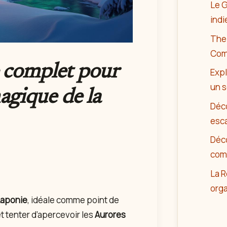
Le G
indi
The 
Comp
 complet pour
Expl
un 
magique de la
Déco
esca
Déco
com
La R
orga
aponie
, idéale comme point de
t tenter d’apercevoir les
Aurores