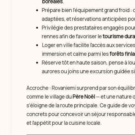
boréales
.
Prépare bien l’équipement grand froid 
adaptées, et réservations anticipées pou
Privilégie des prestataires engagés pour
rennes afin de favoriser le
tourisme dur
Loger en ville facilite l’accès aux services 
immersion et calme parmi les
forêts finl
Réserve tôt en haute saison, pense à lou
aurores ou joins une excursion guidée si
Accroche : Rovaniemi surprend par son équilibr
comme le village du
Père Noël
— et une nature q
s’éloigne de la route principale. Ce guide de 
concrets pour concevoir un séjour responsable, 
et l’appétit pour la cuisine locale.