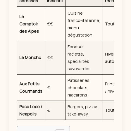
adresses
indicatif
recommand
Cuisine
Le
franco‑italienne,
Comptoir
€€
Toute l’anné
menu
des Alpes
dégustation
Fondue,
raclette,
Hiver /
Le Monchu
€€
spécialités
automne
savoyardes
Pâtisseries,
Aux Petits
Printemps‑é
€
chocolats,
Gourmands
/ hiver
macarons
Poco Loco /
Burgers, pizzas,
€
Toute l’anné
Neapolis
take‑away