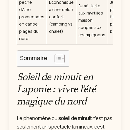
pêche
Économique
Juin–juille
fumé, tarte
d’Aino,
à cher selon
pour la
aux myrtilles
promenades
confort
floraison e
maison,
en canoë,
(camping vs
période d
soupes aux
plages du
chalet)
baies
champignons
nord
Sommaire
Soleil de minuit en
Laponie : vivre l’été
magique du nord
Le phénomène du
soleil de minuit
n’est pas
seulement un spectacle lumineux, c’est