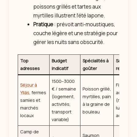
poissons grillés et tartes aux
myrtilles illustrent l’été lapone.
Pratique
: prévoit anti-moustiques,
couche légère et une stratégie pour
gérer les nuits sans obscurité.
Top
Budget
Spécialités à
Saison
adresses
indicatif
goûter
recomma
1500–3000
Séjour à
Fin mai à m
€ / semaine
Poisson grillé,
Ylläs
, fermes
août
(logement,
myrtilles, pain
samies et
(meilleure
activités,
à la graine de
marchés
lumière et
transport
bouleau
locaux
activité)
variable)
Camp de
Saumon