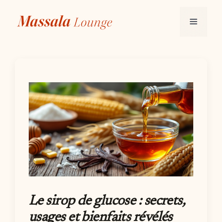
Aller
au
Menu
contenu
Le sirop de glucose : secrets,
usages et bienfaits révélés