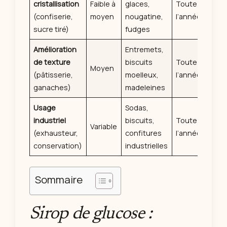
cristallisation
Faible à
glaces,
Toute
(confiserie,
moyen
nougatine,
l’année
sucre tiré)
fudges
Amélioration
Entremets,
de texture
biscuits
Toute
Moyen
(pâtisserie,
moelleux,
l’année
ganaches)
madeleines
Usage
Sodas,
industriel
biscuits,
Toute
Variable
(exhausteur,
confitures
l’année
conservation)
industrielles
Sommaire
Sirop de glucose :