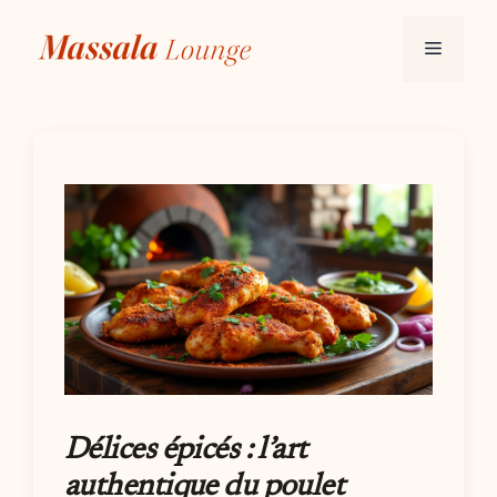
Aller
au
Menu
contenu
Délices épicés : l’art
authentique du poulet