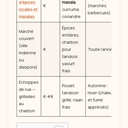
d’épices
masala
,
€
(marchés,
locales et
curcuma,
barbecues)
masalas
coriandre
Épices
Marché
entières,
couvert
charbon
(ville
€
pour
Toute l’année
indienne
tandoor,
ou
yaourt
diaspora)
frais
Échoppes
Poulet
Automne-
de rue —
tandoori
hiver (chaleur
grillades
€-€€
grillé, naan
et fumé
au
frais
appréciés)
charbon