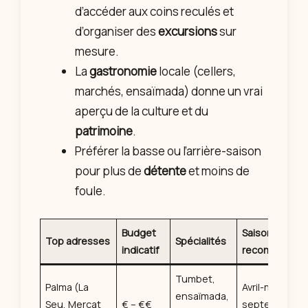
d’accéder aux coins reculés et
d’organiser des
excursions
sur
mesure.
La
gastronomie
locale (cellers,
marchés, ensaïmada) donne un vrai
aperçu de la culture et du
patrimoine
.
Préférer la basse ou l’arrière-saison
pour plus de
détente
et moins de
foule.
Budget
Saison
Top adresses
Spécialités
indicatif
recommandé
Tumbet,
Palma (La
Avril-mai,
ensaïmada,
Seu, Mercat
€ – €€
septembre-