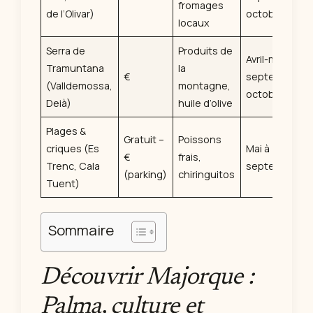
fromages
de l’Olivar)
octobre
locaux
Serra de
Produits de
Avril-mai,
Tramuntana
la
€
septembre-
(Valldemossa,
montagne,
octobre
Deià)
huile d’olive
Plages &
Gratuit –
Poissons
criques (Es
Mai à
€
frais,
Trenc, Cala
septembre
(parking)
chiringuitos
Tuent)
Sommaire
Découvrir Majorque :
Palma, culture et