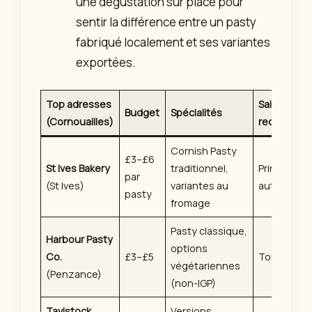
une dégustation sur place pour
sentir la différence entre un pasty
fabriqué localement et ses variantes
exportées.
Top adresses
Saison
Budget
Spécialités
(Cornouailles)
recomman
Cornish Pasty
£3–£6
St Ives Bakery
traditionnel,
Printemps
par
(St Ives)
variantes au
automne
pasty
fromage
Pasty classique,
Harbour Pasty
options
Co.
£3–£5
Toute l’an
végétariennes
(Penzance)
(non-IGP)
Tavistock
Versions