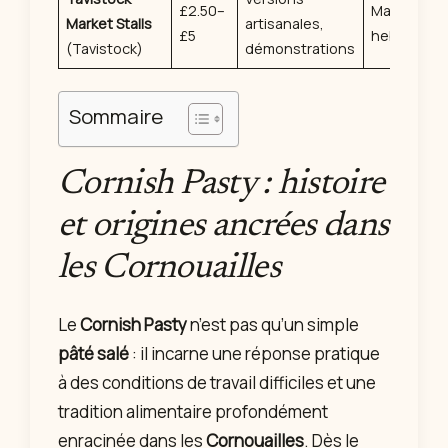
£2.50–
Marchés
Market Stalls
artisanales,
£5
hebdomada
(Tavistock)
démonstrations
Sommaire
Cornish Pasty : histoire
et origines ancrées dans
les Cornouailles
Le
Cornish Pasty
n’est pas qu’un simple
pâté salé
: il incarne une réponse pratique
à des conditions de travail difficiles et une
tradition alimentaire profondément
enracinée dans les
Cornouailles
. Dès le