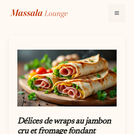
Aller
au
Menu
contenu
Délices de wraps au jambon
cru et fromage fondant