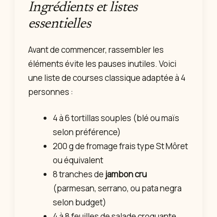
Ingrédients et listes
essentielles
Avant de commencer, rassembler les
éléments évite les pauses inutiles. Voici
une liste de courses classique adaptée à 4
personnes :
4 à 6 tortillas souples (blé ou maïs
selon préférence)
200 g de fromage frais type St Môret
ou équivalent
8 tranches de
jambon cru
(parmesan, serrano, ou pata negra
selon budget)
4 à 8 feuilles de salade croquante