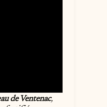
au de Ventenac
,