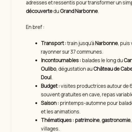
adresses et ressentis pour transformer un sim
découverte
du
Grand Narbonne
.
En bref :
Transport :
train jusqu’à
Narbonne
, pui
rayonner sur 37 communes.
Incontournables :
balades le long du
Can
Oulibo
, dégustation au
Château de Cab
Doul
.
Budget :
visites productrices autour de 
souvent gratuites en cave, repas variabl
Saison :
printemps-automne pour balade
et les animations.
Thématiques :
patrimoine
,
gastronomie
villages.