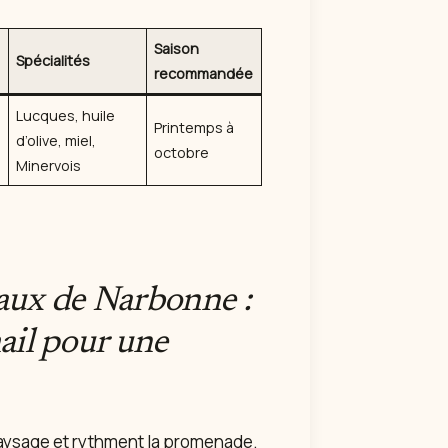
Saison
Spécialités
recommandée
Lucques, huile
Printemps à
d’olive, miel,
octobre
Minervois
naux de Narbonne :
il pour une
aysage et rythment la promenade.