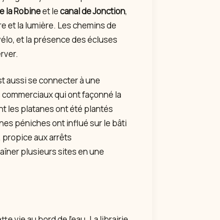
e la Robine
et le
canal de Jonction
,
re et la lumière. Les chemins de
vélo, et la présence des écluses
rver.
st aussi se connecter à une
s commerciaux qui ont façonné la
nt les platanes ont été plantés
es péniches ont influé sur le bâti
t, propice aux arrêts
haîner plusieurs sites en une
e vie au bord de l’eau. La librairie