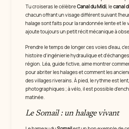
Tu croiseras le célèbre
Canal du Midi
, le
canal d
chacun offrant un visage différent suivant l’heu
halage sont faits pour la randonnée lente et le 
ajoute toujours un petit récit mécanique à obse
Prendre le temps de longer ces voies d’eau, c’e
histoire d’ingénierie hydraulique et d’échange
région. Léa, guide fictive, aime montrer comme
pour abriter les halages et comment les ancienn
des villages riverains. À pied, le rythme est len
photographiques ; à vélo, il est possible d’enc
matinée.
Le Somail : un halage vivant
Le hameau du
Somail
est un bon exemple de cett