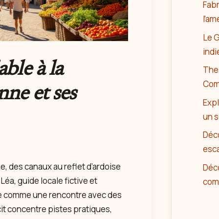
Fabr
l’am
Le G
indi
ble à la
The 
Comp
ne et ses
Expl
un 
Déco
esca
e, des canaux au reflet d’ardoise
Déco
 Léa, guide locale fictive et
com
ape comme une rencontre avec des
cit concentre pistes pratiques,