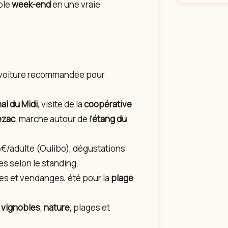
ple
week-end
en une vraie
s voiture recommandée pour
al du Midi
, visite de la
coopérative
ezac
, marche autour de l’
étang du
6€/adulte (Oulibo), dégustations
es selon le standing.
s et vendanges, été pour la
plage
,
vignobles
,
nature
, plages et