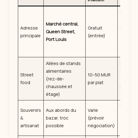
Fruits
tropicau
Marché central,
Adresse
Gratuit
légumes
Queen Street,
principale
(entrée)
épices,
Port Louis
street
food
Allées de stands
Dholl pur
alimentaires
mine frit
Street
10–50 MUR
(rez-de-
alouda,
food
par plat
chaussée et
pouding
étage)
de mani
Vanille,
Souvenirs
Aux abords du
Varie
épices,
&
bazar, troc
(prévoir
objets
artisanat
possible
négociation)
artisana