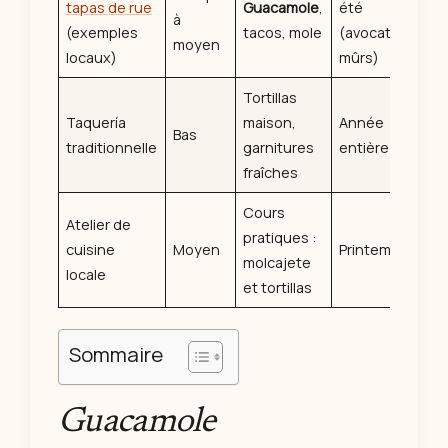
tapas de rue
Guacamole
,
été
à
(exemples
tacos, mole
(avocats
moyen
locaux)
mûrs)
Tortillas
Taquería
maison,
Année
Bas
traditionnelle
garnitures
entière
fraîches
Cours
Atelier de
pratiques :
cuisine
Moyen
Printemps
molcajete
locale
et tortillas
Sommaire
Guacamole